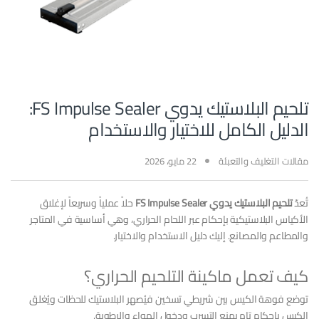
تلحيم البلاستيك يدوي FS Impulse Sealer:
الدليل الكامل للاختيار والاستخدام
مقالات التغليف والتعبئة
22 مايو، 2026
تُعدّ
تلحيم البلاستيك يدوي FS Impulse Sealer
حلاً عملياً وسريعاً لإغلاق
الأكياس البلاستيكية بإحكام عبر اللحام الحراري، وهي أساسية في المتاجر
والمطاعم والمصانع. إليك دليل الاستخدام والاختيار.
كيف تعمل ماكينة التلحيم الحراري؟
توضع فوهة الكيس بين شريطي تسخين فيُصهر البلاستيك للحظات ويُغلق
الكيس بإحكام تام يمنع التسرب ودخول الهواء والرطوبة.