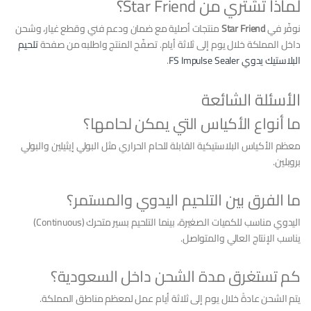
لماذا تشتري من Star Friend؟
نوفّر في
Star Friend
منتجات أصلية مع ضمان ودعم فني وقطع غيار، وشحن
داخل المملكة خلال يوم إلى ثلاثة أيام. تصفّح المنتج واطلبه من صفحة
تلحيم
البلاستيك يدوي FS Impulse Sealer
.
الأسئلة الشائعة
ما أنواع الأكياس التي يمكن لحامها؟
معظم الأكياس البلاستيكية القابلة للحام الحراري مثل البولي إيثيلين والبولي
بروبلين.
ما الفرق بين التلحيم اليدوي والمستمر؟
اليدوي مناسب للكميات الصغيرة، بينما التلحيم بسير متحرك (Continuous)
يناسب الإنتاج العالي والمتواصل.
كم تستغرق مدة الشحن داخل السعودية؟
يتم الشحن عادةً خلال يوم إلى ثلاثة أيام عمل لمعظم مناطق المملكة.