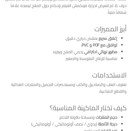
حرف L)، ثم تتعرض لحرارة فينكمش الفيلم بإحكام حول المنتج ليمنحه غلافاً
شفافاً متيناً.
أبرز المميزات
إغلاق سريع
بمقص حراري دقيق.
توافق مع POF و PVC.
مظهر نهائي احترافي
يحمي المنتج ويبرزه.
مناسبة للإنتاج المتوسط والصغير.
الاستخدامات
تغليف العلب والصناديق والكتب ومستحضرات التجميل والمنتجات الغذائية
والقطع الصناعية.
كيف تختار الماكينة المناسبة؟
حجم المنتجات
ومساحة طاولة اللحام.
درجة الأتمتة
(يدوي / نصف أوتوماتيكي / أوتوماتيكي).
نوع الفيلم
المستخدم.