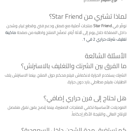
لماذا تشتري من Star Friend؟
نوفّر في
Star Friend
منتجات أصلية مع ضمان ودعم فني وقطع غيار، وشحن
داخل المملكة خلال يوم إلى ثلاثة أيام. تصفّح المنتج واطلبه من صفحة
ماكينة
تغليف شرنك حراري 2 في 1
.
الأسئلة الشائعة
ما الفرق بين الشرنك والتغليف بالاسترتش؟
الشرنك يستخدم الحرارة لانكماش فيلم محكم حول المنتج، بينما الاسترتش يلف
الطبليات بفيلم مطاطي بارد دون حرارة.
هل تحتاج إلى فرن حراري إضافي؟
الموديلات الأساسية تكفي للمنتجات الصغيرة، بينما يُنصح بفرن نفق منفصل
للإنتاج العالي والنتيجة الأكثر إحكاماً.
كم تستغرق مدة الشحن داخل السعودية؟