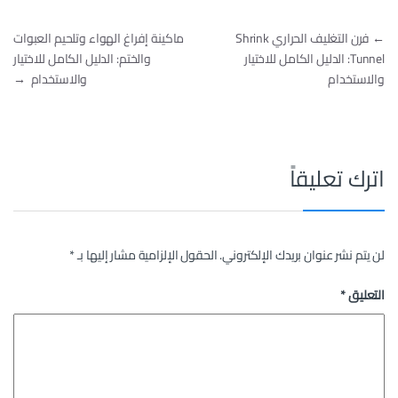
تصفّح المقالات
←
فرن التغليف الحراري Shrink
ماكينة إفراغ الهواء وتلحيم العبوات
Tunnel: الدليل الكامل للاختيار
والختم: الدليل الكامل للاختيار
والاستخدام
والاستخدام
→
اترك تعليقاً
لن يتم نشر عنوان بريدك الإلكتروني.
الحقول الإلزامية مشار إليها بـ
*
التعليق
*