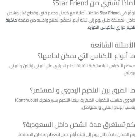
لماذا تشتري من Star Friend؟
نوفّر في
Star Friend
منتجات أصلية مع ضمان ودعم فني وقطع غيار، وشحن
داخل المملكة خلال يوم إلى ثلاثة أيام. تصفّح المنتج واطلبه من صفحة
ماكينة
تلحيم حراري للأكياس الكبيرة
.
الأسئلة الشائعة
ما أنواع الأكياس التي يمكن لحامها؟
معظم الأكياس البلاستيكية القابلة للحام الحراري مثل البولي إيثيلين والبولي
بروبلين.
ما الفرق بين التلحيم اليدوي والمستمر؟
اليدوي مناسب للكميات الصغيرة، بينما التلحيم بسير متحرك (Continuous)
يناسب الإنتاج العالي والمتواصل.
كم تستغرق مدة الشحن داخل السعودية؟
يتم الشحن عادةً خلال يوم إلى ثلاثة أيام عمل لمعظم مناطق المملكة.