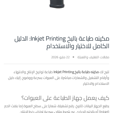
مكينه طباعة بالبخ Inkjet Printing: الدليل
الكامل للاختيار والاستخدام
مقالات التغليف والتعبئة
22 مايو، 2026
تتيح لك
مكينه طباعة بالبخ Inkjet Printing
طباعة تواريخ الإنتاج والانتهاء
وأرقام التشغيل والشعارات مباشرة على العبوات بسرعة ووضوح. إليك دليل
الاستخدام والاختيار.
كيف يعمل جهاز الطباعة على العبوات؟
يطبع الجهاز البيانات (تاريخ، رقم تشغيلة، شعار) على سطح العبوة إما بنفث الحبر
(Inkjet) أو بالختم الحراري عبر شريط ملوّن، بسرعة تواكب خط الإنتاج.