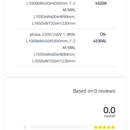
L1000xW450xH200mm, 7-2
4520A
M/MIN,
L1050xW400xH690mm,
L1650xW720xH1220mm
phase, 220V/240V 1, 9KW,
CN-
L1000xW450Xh300mm, 7-2
4530AL
M/MIN,
L1050xW400xH690mm,
L1650xW720xH1220mm
Based on 0 reviews
0.0
overall
0