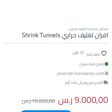
المكائن
,
ماكينات التغليف الحراري
افران تغليف حراري Shrink Tunnels
قارن
اضف رغبه
ضمان لمدة سنتين
التركيب والصيانة مجاناً فترة الضمان
الشحن من يوم إلى ثلاث أيام
9.000,00
ر.س
10.000,00
ر.س