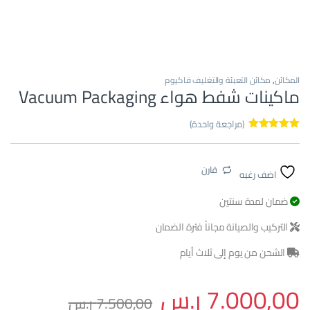
المكائن
,
مكائن التعبئة والتغليف فاكيوم
ماكينات شفط هواء Vacuum Packaging
(مراجعة واحدة)
تم التقييم بـ
5.00
من 5
بناءً على
قارن
تقييم عميل
اضف رغبه
واحد
ضمان لمدة سنتين
التركيب والصيانة مجاناً فترة الضمان
الشحن من يوم إلى ثلاث أيام
7.000,00
ر.س
7.500,00
ر.س