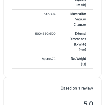
(m3/h)
SUS304
Material for
Vacuum
Chamber
500×550×500
External
Dimensions
(L×W×H)
(mm)
Approx.74
Net Weight
(Kg)
Based on 1 review
5.0