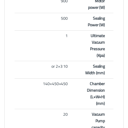
900
Motor
power (W)
500
Sealing
Power (W)
1
Ultimate
Vacuum
Pressure
(Kpa)
10 or 2×3
Sealing
Width (mm)
450×450×140
Chamber
Dimension
(L×W×H)
(mm)
20
Vacuum
Pump
capacity