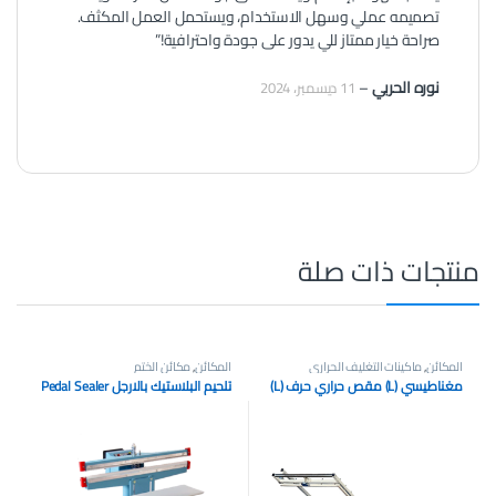
تصميمه عملي وسهل الاستخدام، ويستحمل العمل المكثف.
صراحة خيار ممتاز للي يدور على جودة واحترافية!”
نوره الحربي
–
11 ديسمبر، 2024
منتجات ذات صلة
المكائن
,
ماكينات التغليف الحراري
المكائن
,
مكائن الختم
مغناطيسي (L) مقص حراري حرف (L)
تلحيم البلاستيك بالارجل Pedal Sealer