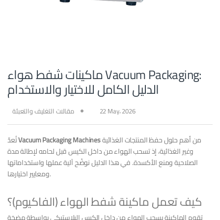
ماكينات شفط هواء Vacuum Packaging:
الدليل الكامل للاختيار والاستخدام
22 May، 2026
مقالات التغليف والتعبئة
من أهم حلول حفظ المنتجات الغذائية
Vacuum Packaging Machines
تُعدّ
وغير الغذائية، إذ تسحب الهواء من داخل الكيس قبل لحامه لإطالة مدة
الصلاحية ومنع الأكسدة. في هذا الدليل نوضّح آلية عملها واستخداماتها
ومعايير اختيارها.
كيف تعمل ماكينة شفط الهواء (الفاكيوم)؟
تقوم الماكينة بسحب الهواء من داخل الكيس البلاستيكي بواسطة مضخة