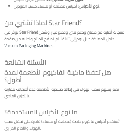
أكياس مضلّعة أو ملساء حسب الموديل.
نوع الأكياس:
لماذا تشتري من Star Friend؟
منتجات أصلية مع ضمان ودعم فني وقطع غيار، وشحن
Star Friend
نوفّر في
داخل المملكة خلال يوم إلى ثلاثة أيام. تصفّح المنتج واطلبه من صفحة
Vacuum Packaging Machines
.
الأسئلة الشائعة
هل تحفظ ماكينة الفاكيوم الأطعمة لمدة
أطول؟
نعم، يسهم سحب الهواء في إطالة صلاحية الأطعمة عدة أضعاف مقارنة
بالتخزين العادي.
ما نوع الأكياس المستخدمة؟
تُستخدم أكياس فاكيوم خاصة (مضلّعة أو ملساء) قادرة على تحمّل سحب
الهواء واللحام الحراري.