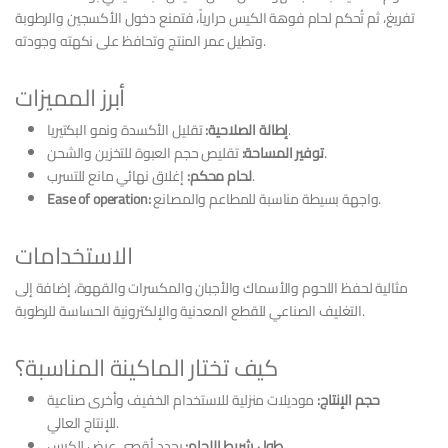
تفريغ، ثم تُحكم لحام فوهة الكيس حرارياً، فتمنع دخول الأكسجين والرطوبة
وتطيل عمر المنتج وتحافظ على نكهته وجودته.
أبرز المميزات
تقليل الأكسدة ونمو البكتيريا.
إطالة الصلاحية:
تقليص حجم العبوة للتخزين والشحن.
توفير المساحة:
إغلاق نهائي مانع للتسرب.
لحام محكم:
واجهة بسيطة مناسبة للمطاعم والمصانع.
Ease of operation:
الاستخدامات
مثالية لحفظ اللحوم والأسماك والأجبان والمكسرات والقهوة، إضافة إلى
التغليف الصناعي للقطع المعدنية والإلكترونية الحساسة للرطوبة.
كيف تختار الماكينة المناسبة؟
حجم الإنتاج:
موديلات منزلية للاستخدام الخفيف وأخرى صناعية
للإنتاج العالي.
يحدد أقصى عرض للكيس.
طول شريط اللحام: